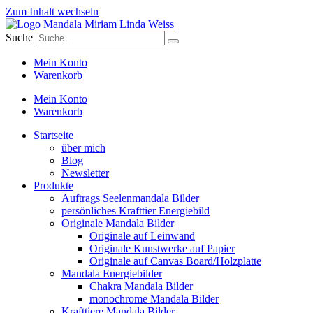
Zum Inhalt wechseln
Suche
Mein Konto
Warenkorb
Mein Konto
Warenkorb
Startseite
über mich
Blog
Newsletter
Produkte
Auftrags Seelenmandala Bilder
persönliches Krafttier Energiebild
Originale Mandala Bilder
Originale auf Leinwand
Originale Kunstwerke auf Papier
Originale auf Canvas Board/Holzplatte
Mandala Energiebilder
Chakra Mandala Bilder
monochrome Mandala Bilder
Krafttiere Mandala Bilder