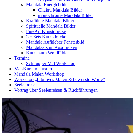
Mandala Energiebilder
Chakra Mandala Bilder
monochrome Mandala Bilder
Krafttiere Mandala Bilder
Spirituelle Mandala Bilder
FineArt Kunstdrucke
2er Sets Kunstdrucke
Mandala Aufkleber Fensterbild
Mandalas zum Ausdrucken
Kunst zum Wohlfühlen
Termine
Schnupper Mal Workshop
Mal-Kurs in Husum
Mandala Malen Workshop
Workshop „Intuitives Malen & bewusste Worte“
Seelenreisen
Vortrag über Seelenreisen & Rückführungen