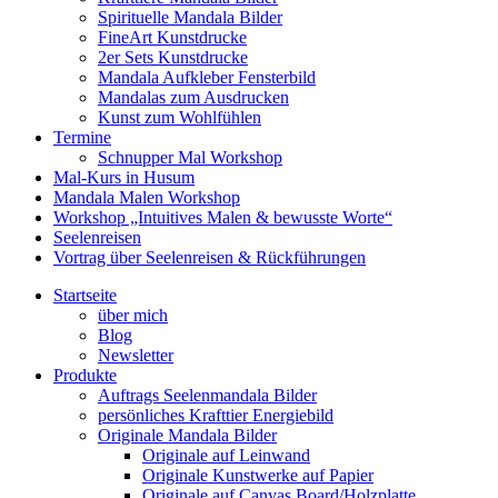
Spirituelle Mandala Bilder
FineArt Kunstdrucke
2er Sets Kunstdrucke
Mandala Aufkleber Fensterbild
Mandalas zum Ausdrucken
Kunst zum Wohlfühlen
Termine
Schnupper Mal Workshop
Mal-Kurs in Husum
Mandala Malen Workshop
Workshop „Intuitives Malen & bewusste Worte“
Seelenreisen
Vortrag über Seelenreisen & Rückführungen
Startseite
über mich
Blog
Newsletter
Produkte
Auftrags Seelenmandala Bilder
persönliches Krafttier Energiebild
Originale Mandala Bilder
Originale auf Leinwand
Originale Kunstwerke auf Papier
Originale auf Canvas Board/Holzplatte