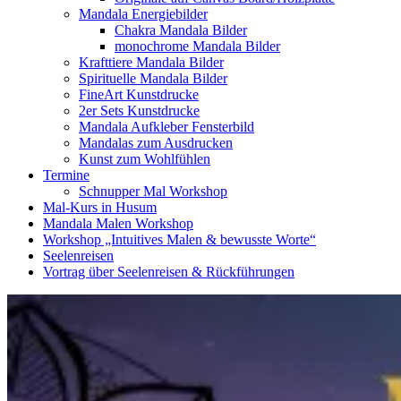
Mandala Energiebilder
Chakra Mandala Bilder
monochrome Mandala Bilder
Krafttiere Mandala Bilder
Spirituelle Mandala Bilder
FineArt Kunstdrucke
2er Sets Kunstdrucke
Mandala Aufkleber Fensterbild
Mandalas zum Ausdrucken
Kunst zum Wohlfühlen
Termine
Schnupper Mal Workshop
Mal-Kurs in Husum
Mandala Malen Workshop
Workshop „Intuitives Malen & bewusste Worte“
Seelenreisen
Vortrag über Seelenreisen & Rückführungen