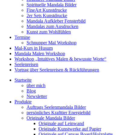
Spirituelle Mandala Bilder
FineArt Kunstdrucke
2er Sets Kunstdrucke
Mandala Aufkleber Fensterbild
Mandalas zum Ausdrucken
Kunst zum Wohlfühlen
Termine
Schnupper Mal Workshop
Mal-Kurs in Husum
Mandala Malen Workshop
Workshop „Intuitives Malen & bewusste Worte“
Seelenreisen
Vortrag über Seelenreisen & Rückführungen
Startseite
über mich
Blog
Newsletter
Produkte
Auftrags Seelenmandala Bilder
persönliches Krafttier Energiebild
Originale Mandala Bilder
Originale auf Leinwand
Originale Kunstwerke auf Papier
Originale auf Canvas Board/Holzplatte