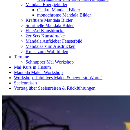
Mandala Energiebilder
Chakra Mandala Bilder
monochrome Mandala Bilder
Krafttiere Mandala Bilder
Spirituelle Mandala Bilder
FineArt Kunstdrucke
2er Sets Kunstdrucke
Mandala Aufkleber Fensterbild
Mandalas zum Ausdrucken
Kunst zum Wohlfühlen
Termine
Schnupper Mal Workshop
Mal-Kurs in Husum
Mandala Malen Workshop
Workshop „Intuitives Malen & bewusste Worte“
Seelenreisen
Vortrag über Seelenreisen & Rückführungen