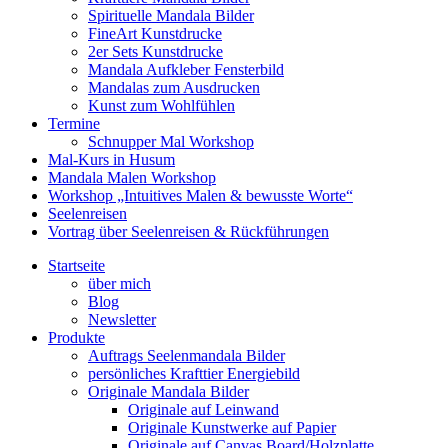
Spirituelle Mandala Bilder
FineArt Kunstdrucke
2er Sets Kunstdrucke
Mandala Aufkleber Fensterbild
Mandalas zum Ausdrucken
Kunst zum Wohlfühlen
Termine
Schnupper Mal Workshop
Mal-Kurs in Husum
Mandala Malen Workshop
Workshop „Intuitives Malen & bewusste Worte“
Seelenreisen
Vortrag über Seelenreisen & Rückführungen
Startseite
über mich
Blog
Newsletter
Produkte
Auftrags Seelenmandala Bilder
persönliches Krafttier Energiebild
Originale Mandala Bilder
Originale auf Leinwand
Originale Kunstwerke auf Papier
Originale auf Canvas Board/Holzplatte