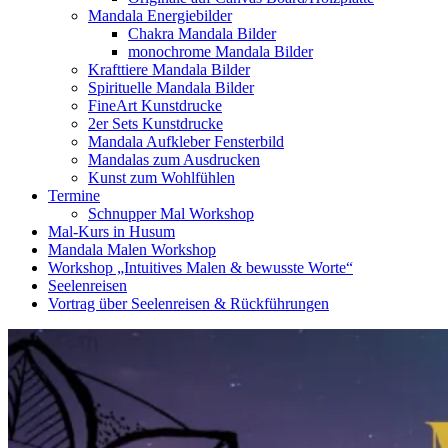
Mandala Energiebilder
Chakra Mandala Bilder
monochrome Mandala Bilder
Krafttiere Mandala Bilder
Spirituelle Mandala Bilder
FineArt Kunstdrucke
2er Sets Kunstdrucke
Mandala Aufkleber Fensterbild
Mandalas zum Ausdrucken
Kunst zum Wohlfühlen
Termine
Schnupper Mal Workshop
Mal-Kurs in Husum
Mandala Malen Workshop
Workshop „Intuitives Malen & bewusste Worte“
Seelenreisen
Vortrag über Seelenreisen & Rückführungen