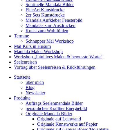
Spirituelle Mandala Bilder
FineArt Kunstdrucke
2er Sets Kunstdrucke
Mandala Aufkleber Fensterbild
Mandalas zum Ausdrucken
Kunst zum Wohlfühlen
Termine
Schnupper Mal Workshop
Mal-Kurs in Husum
Mandala Malen Workshop
Workshop „Intuitives Malen & bewusste Worte“
Seelenreisen
Vortrag über Seelenreisen & Rückführungen
Startseite
über mich
Blog
Newsletter
Produkte
Auftrags Seelenmandala Bilder
persönliches Krafttier Energiebild
Originale Mandala Bilder
Originale auf Leinwand
Originale Kunstwerke auf Papier
Originale auf Canvas Board/Holzplatte