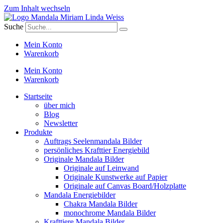
Zum Inhalt wechseln
Suche
Mein Konto
Warenkorb
Mein Konto
Warenkorb
Startseite
über mich
Blog
Newsletter
Produkte
Auftrags Seelenmandala Bilder
persönliches Krafttier Energiebild
Originale Mandala Bilder
Originale auf Leinwand
Originale Kunstwerke auf Papier
Originale auf Canvas Board/Holzplatte
Mandala Energiebilder
Chakra Mandala Bilder
monochrome Mandala Bilder
Krafttiere Mandala Bilder