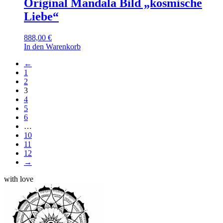
Original Mandala Bild „kosmische
Liebe“
888,00
€
In den Warenkorb
←
1
2
3
4
5
6
…
10
11
12
→
with love