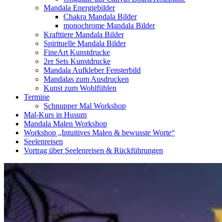
Mandala Energiebilder
Chakra Mandala Bilder
monochrome Mandala Bilder
Krafttiere Mandala Bilder
Spirituelle Mandala Bilder
FineArt Kunstdrucke
2er Sets Kunstdrucke
Mandala Aufkleber Fensterbild
Mandalas zum Ausdrucken
Kunst zum Wohlfühlen
Termine
Schnupper Mal Workshop
Mal-Kurs in Husum
Mandala Malen Workshop
Workshop „Intuitives Malen & bewusste Worte“
Seelenreisen
Vortrag über Seelenreisen & Rückführungen