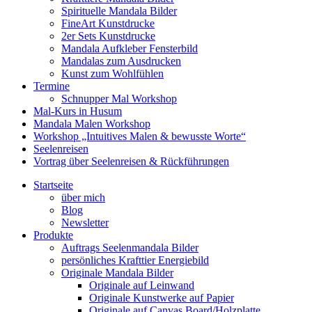
Spirituelle Mandala Bilder
FineArt Kunstdrucke
2er Sets Kunstdrucke
Mandala Aufkleber Fensterbild
Mandalas zum Ausdrucken
Kunst zum Wohlfühlen
Termine
Schnupper Mal Workshop
Mal-Kurs in Husum
Mandala Malen Workshop
Workshop „Intuitives Malen & bewusste Worte“
Seelenreisen
Vortrag über Seelenreisen & Rückführungen
Startseite
über mich
Blog
Newsletter
Produkte
Auftrags Seelenmandala Bilder
persönliches Krafttier Energiebild
Originale Mandala Bilder
Originale auf Leinwand
Originale Kunstwerke auf Papier
Originale auf Canvas Board/Holzplatte