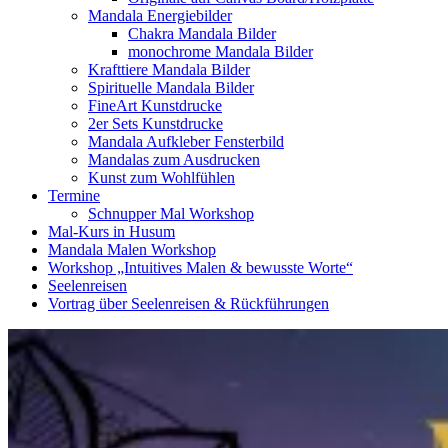
Mandala Energiebilder
Chakra Mandala Bilder
monochrome Mandala Bilder
Krafttiere Mandala Bilder
Spirituelle Mandala Bilder
FineArt Kunstdrucke
2er Sets Kunstdrucke
Mandala Aufkleber Fensterbild
Mandalas zum Ausdrucken
Kunst zum Wohlfühlen
Termine
Schnupper Mal Workshop
Mal-Kurs in Husum
Mandala Malen Workshop
Workshop „Intuitives Malen & bewusste Worte“
Seelenreisen
Vortrag über Seelenreisen & Rückführungen