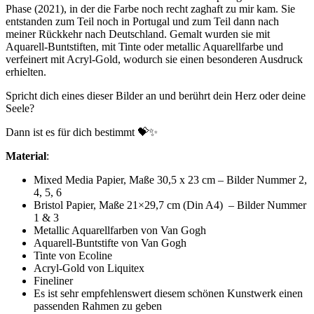
Phase (2021), in der die Farbe noch recht zaghaft zu mir kam. Sie
entstanden zum Teil noch in Portugal und zum Teil dann nach
meiner Rückkehr nach Deutschland. Gemalt wurden sie mit
Aquarell-Buntstiften, mit Tinte oder metallic Aquarellfarbe und
verfeinert mit Acryl-Gold, wodurch sie einen besonderen Ausdruck
erhielten.
Spricht dich eines dieser Bilder an und berührt dein Herz oder deine
Seele?
Dann ist es für dich bestimmt
💝✨
Material
:
Mixed Media Papier, Maße 30,5 x 23 cm – Bilder Nummer 2,
4, 5, 6
Bristol Papier, Maße 21×29,7 cm (Din A4) – Bilder Nummer
1 & 3
Metallic Aquarellfarben von Van Gogh
Aquarell-Buntstifte von Van Gogh
Tinte von Ecoline
Acryl-Gold von Liquitex
Fineliner
Es ist sehr empfehlenswert diesem schönen Kunstwerk einen
passenden Rahmen zu geben