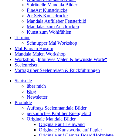
Spirituelle Mandala Bilder
FineArt Kunstdrucke
2er Sets Kunstdrucke
Mandala Aufkleber Fensterbild
Mandalas zum Ausdrucken
Kunst zum Wohlfühlen
Termine
Schnupper Mal Workshop
Mal-Kurs in Husum
Mandala Malen Workshop
Workshop „Intuitives Malen & bewusste Worte“
Seelenreisen
Vortrag über Seelenreisen & Rückführungen
Startseite
über mich
Blog
Newsletter
Produkte
Auftrags Seelenmandala Bilder
persönliches Krafttier Energiebild
Originale Mandala Bilder
Originale auf Leinwand
Originale Kunstwerke auf Papier
Originale auf Canvas Board/Holzplatte