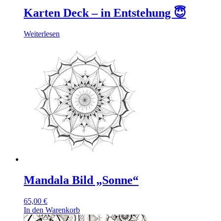
Karten Deck – in Entstehung 😇
Weiterlesen
Mandala Bild „Sonne“
65,00
€
In den Warenkorb