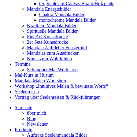
Originale auf Canvas Board/Holzplatte
Mandala Energiebilder
Chakra Mandala Bilder
monochrome Mandala Bilder
Krafttiere Mandala Bilder
Spirituelle Mandala Bilder
FineArt Kunstdrucke
2er Sets Kunstdrucke
Mandala Aufkleber Fensterbild
Mandalas zum Ausdrucken
Kunst zum Wohlfühlen
Termine
Schnupper Mal Workshop
Mal-Kurs in Husum
Mandala Malen Workshop
Workshop „Intuitives Malen & bewusste Worte“
Seelenreisen
Vortrag über Seelenreisen & Rückführungen
Startseite
über mich
Blog
Newsletter
Produkte
Auftrags Seelenmandala Bilder