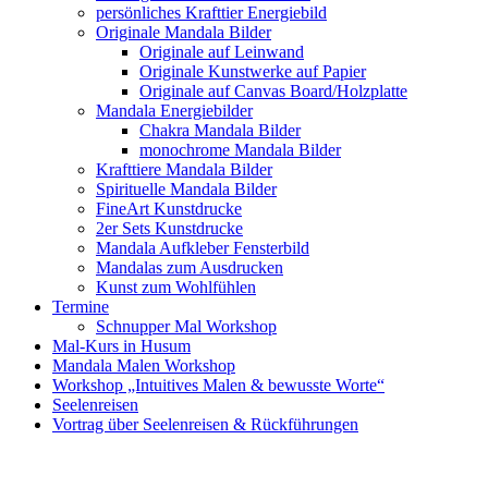
persönliches Krafttier Energiebild
Originale Mandala Bilder
Originale auf Leinwand
Originale Kunstwerke auf Papier
Originale auf Canvas Board/Holzplatte
Mandala Energiebilder
Chakra Mandala Bilder
monochrome Mandala Bilder
Krafttiere Mandala Bilder
Spirituelle Mandala Bilder
FineArt Kunstdrucke
2er Sets Kunstdrucke
Mandala Aufkleber Fensterbild
Mandalas zum Ausdrucken
Kunst zum Wohlfühlen
Termine
Schnupper Mal Workshop
Mal-Kurs in Husum
Mandala Malen Workshop
Workshop „Intuitives Malen & bewusste Worte“
Seelenreisen
Vortrag über Seelenreisen & Rückführungen