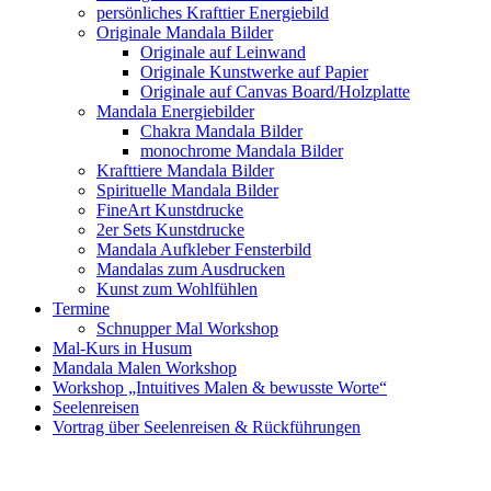
persönliches Krafttier Energiebild
Originale Mandala Bilder
Originale auf Leinwand
Originale Kunstwerke auf Papier
Originale auf Canvas Board/Holzplatte
Mandala Energiebilder
Chakra Mandala Bilder
monochrome Mandala Bilder
Krafttiere Mandala Bilder
Spirituelle Mandala Bilder
FineArt Kunstdrucke
2er Sets Kunstdrucke
Mandala Aufkleber Fensterbild
Mandalas zum Ausdrucken
Kunst zum Wohlfühlen
Termine
Schnupper Mal Workshop
Mal-Kurs in Husum
Mandala Malen Workshop
Workshop „Intuitives Malen & bewusste Worte“
Seelenreisen
Vortrag über Seelenreisen & Rückführungen