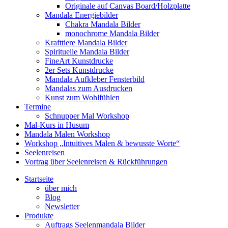
Originale auf Canvas Board/Holzplatte
Mandala Energiebilder
Chakra Mandala Bilder
monochrome Mandala Bilder
Krafttiere Mandala Bilder
Spirituelle Mandala Bilder
FineArt Kunstdrucke
2er Sets Kunstdrucke
Mandala Aufkleber Fensterbild
Mandalas zum Ausdrucken
Kunst zum Wohlfühlen
Termine
Schnupper Mal Workshop
Mal-Kurs in Husum
Mandala Malen Workshop
Workshop „Intuitives Malen & bewusste Worte“
Seelenreisen
Vortrag über Seelenreisen & Rückführungen
Startseite
über mich
Blog
Newsletter
Produkte
Auftrags Seelenmandala Bilder