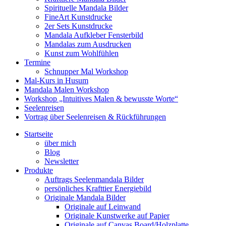
Spirituelle Mandala Bilder
FineArt Kunstdrucke
2er Sets Kunstdrucke
Mandala Aufkleber Fensterbild
Mandalas zum Ausdrucken
Kunst zum Wohlfühlen
Termine
Schnupper Mal Workshop
Mal-Kurs in Husum
Mandala Malen Workshop
Workshop „Intuitives Malen & bewusste Worte“
Seelenreisen
Vortrag über Seelenreisen & Rückführungen
Startseite
über mich
Blog
Newsletter
Produkte
Auftrags Seelenmandala Bilder
persönliches Krafttier Energiebild
Originale Mandala Bilder
Originale auf Leinwand
Originale Kunstwerke auf Papier
Originale auf Canvas Board/Holzplatte