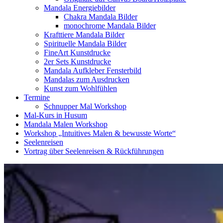
Mandala Energiebilder
Chakra Mandala Bilder
monochrome Mandala Bilder
Krafttiere Mandala Bilder
Spirituelle Mandala Bilder
FineArt Kunstdrucke
2er Sets Kunstdrucke
Mandala Aufkleber Fensterbild
Mandalas zum Ausdrucken
Kunst zum Wohlfühlen
Termine
Schnupper Mal Workshop
Mal-Kurs in Husum
Mandala Malen Workshop
Workshop „Intuitives Malen & bewusste Worte“
Seelenreisen
Vortrag über Seelenreisen & Rückführungen