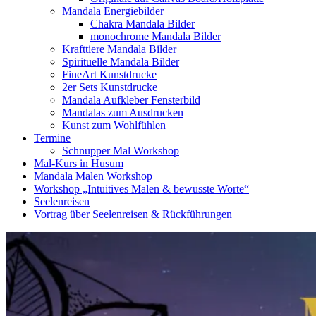
Mandala Energiebilder
Chakra Mandala Bilder
monochrome Mandala Bilder
Krafttiere Mandala Bilder
Spirituelle Mandala Bilder
FineArt Kunstdrucke
2er Sets Kunstdrucke
Mandala Aufkleber Fensterbild
Mandalas zum Ausdrucken
Kunst zum Wohlfühlen
Termine
Schnupper Mal Workshop
Mal-Kurs in Husum
Mandala Malen Workshop
Workshop „Intuitives Malen & bewusste Worte“
Seelenreisen
Vortrag über Seelenreisen & Rückführungen