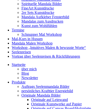
Spirituelle Mandala Bilder
FineArt Kunstdrucke
2er Sets Kunstdrucke
Mandala Aufkleber Fensterbild
Mandalas zum Ausdrucken
Kunst zum Wohlfühlen
Termine
Schnupper Mal Workshop
Mal-Kurs in Husum
Mandala Malen Workshop
Workshop „Intuitives Malen & bewusste Worte“
Seelenreisen
Vortrag über Seelenreisen & Rückführungen
Startseite
über mich
Blog
Newsletter
Produkte
Auftrags Seelenmandala Bilder
persönliches Krafttier Energiebild
Originale Mandala Bilder
Originale auf Leinwand
Originale Kunstwerke auf Papier
Originale auf Canvas Board/Holzplatte