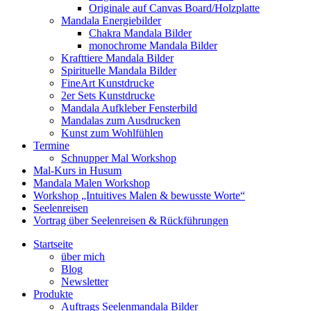
Originale auf Canvas Board/Holzplatte
Mandala Energiebilder
Chakra Mandala Bilder
monochrome Mandala Bilder
Krafttiere Mandala Bilder
Spirituelle Mandala Bilder
FineArt Kunstdrucke
2er Sets Kunstdrucke
Mandala Aufkleber Fensterbild
Mandalas zum Ausdrucken
Kunst zum Wohlfühlen
Termine
Schnupper Mal Workshop
Mal-Kurs in Husum
Mandala Malen Workshop
Workshop „Intuitives Malen & bewusste Worte“
Seelenreisen
Vortrag über Seelenreisen & Rückführungen
Startseite
über mich
Blog
Newsletter
Produkte
Auftrags Seelenmandala Bilder