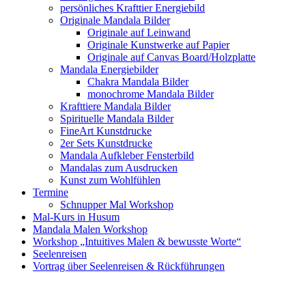
persönliches Krafttier Energiebild
Originale Mandala Bilder
Originale auf Leinwand
Originale Kunstwerke auf Papier
Originale auf Canvas Board/Holzplatte
Mandala Energiebilder
Chakra Mandala Bilder
monochrome Mandala Bilder
Krafttiere Mandala Bilder
Spirituelle Mandala Bilder
FineArt Kunstdrucke
2er Sets Kunstdrucke
Mandala Aufkleber Fensterbild
Mandalas zum Ausdrucken
Kunst zum Wohlfühlen
Termine
Schnupper Mal Workshop
Mal-Kurs in Husum
Mandala Malen Workshop
Workshop „Intuitives Malen & bewusste Worte“
Seelenreisen
Vortrag über Seelenreisen & Rückführungen