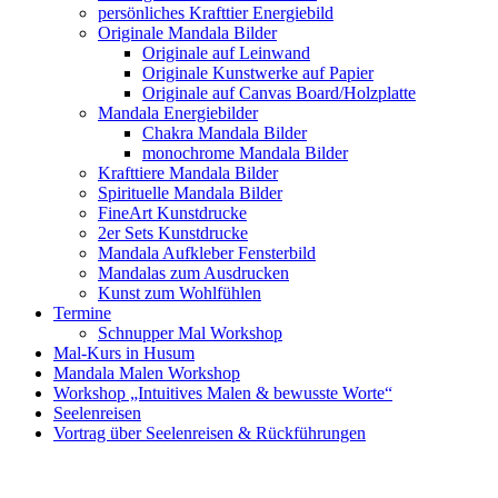
persönliches Krafttier Energiebild
Originale Mandala Bilder
Originale auf Leinwand
Originale Kunstwerke auf Papier
Originale auf Canvas Board/Holzplatte
Mandala Energiebilder
Chakra Mandala Bilder
monochrome Mandala Bilder
Krafttiere Mandala Bilder
Spirituelle Mandala Bilder
FineArt Kunstdrucke
2er Sets Kunstdrucke
Mandala Aufkleber Fensterbild
Mandalas zum Ausdrucken
Kunst zum Wohlfühlen
Termine
Schnupper Mal Workshop
Mal-Kurs in Husum
Mandala Malen Workshop
Workshop „Intuitives Malen & bewusste Worte“
Seelenreisen
Vortrag über Seelenreisen & Rückführungen