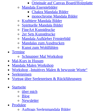
Originale auf Canvas Board/Holzplatte
Mandala Energiebilder
Chakra Mandala Bilder
monochrome Mandala Bilder
Krafttiere Mandala Bilder
Spirituelle Mandala Bilder
FineArt Kunstdrucke
2er Sets Kunstdrucke
Mandala Aufkleber Fensterbild
Mandalas zum Ausdrucken
Kunst zum Wohlfühlen
Termine
Schnupper Mal Workshop
Mal-Kurs in Husum
Mandala Malen Workshop
Workshop „Intuitives Malen & bewusste Worte“
Seelenreisen
Vortrag über Seelenreisen & Rückführungen
Startseite
über mich
Blog
Newsletter
Produkte
Auftrags Seelenmandala Bilder