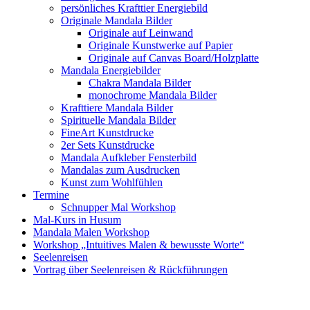
persönliches Krafttier Energiebild
Originale Mandala Bilder
Originale auf Leinwand
Originale Kunstwerke auf Papier
Originale auf Canvas Board/Holzplatte
Mandala Energiebilder
Chakra Mandala Bilder
monochrome Mandala Bilder
Krafttiere Mandala Bilder
Spirituelle Mandala Bilder
FineArt Kunstdrucke
2er Sets Kunstdrucke
Mandala Aufkleber Fensterbild
Mandalas zum Ausdrucken
Kunst zum Wohlfühlen
Termine
Schnupper Mal Workshop
Mal-Kurs in Husum
Mandala Malen Workshop
Workshop „Intuitives Malen & bewusste Worte“
Seelenreisen
Vortrag über Seelenreisen & Rückführungen