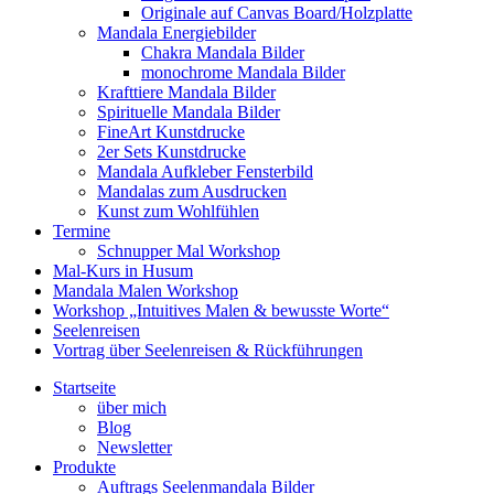
Originale auf Canvas Board/Holzplatte
Mandala Energiebilder
Chakra Mandala Bilder
monochrome Mandala Bilder
Krafttiere Mandala Bilder
Spirituelle Mandala Bilder
FineArt Kunstdrucke
2er Sets Kunstdrucke
Mandala Aufkleber Fensterbild
Mandalas zum Ausdrucken
Kunst zum Wohlfühlen
Termine
Schnupper Mal Workshop
Mal-Kurs in Husum
Mandala Malen Workshop
Workshop „Intuitives Malen & bewusste Worte“
Seelenreisen
Vortrag über Seelenreisen & Rückführungen
Startseite
über mich
Blog
Newsletter
Produkte
Auftrags Seelenmandala Bilder