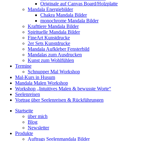
Originale auf Canvas Board/Holzplatte
Mandala Energiebilder
Chakra Mandala Bilder
monochrome Mandala Bilder
Krafttiere Mandala Bilder
Spirituelle Mandala Bilder
FineArt Kunstdrucke
2er Sets Kunstdrucke
Mandala Aufkleber Fensterbild
Mandalas zum Ausdrucken
Kunst zum Wohlfühlen
Termine
Schnupper Mal Workshop
Mal-Kurs in Husum
Mandala Malen Workshop
Workshop „Intuitives Malen & bewusste Worte“
Seelenreisen
Vortrag über Seelenreisen & Rückführungen
Startseite
über mich
Blog
Newsletter
Produkte
Auftrags Seelenmandala Bilder