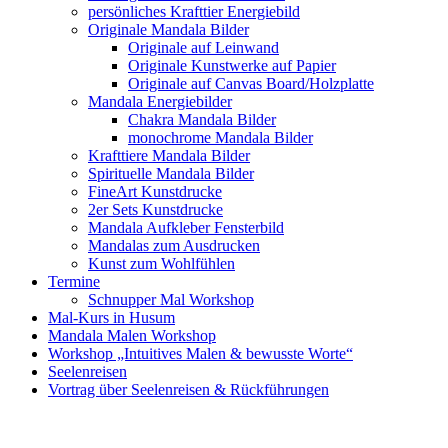
persönliches Krafttier Energiebild
Originale Mandala Bilder
Originale auf Leinwand
Originale Kunstwerke auf Papier
Originale auf Canvas Board/Holzplatte
Mandala Energiebilder
Chakra Mandala Bilder
monochrome Mandala Bilder
Krafttiere Mandala Bilder
Spirituelle Mandala Bilder
FineArt Kunstdrucke
2er Sets Kunstdrucke
Mandala Aufkleber Fensterbild
Mandalas zum Ausdrucken
Kunst zum Wohlfühlen
Termine
Schnupper Mal Workshop
Mal-Kurs in Husum
Mandala Malen Workshop
Workshop „Intuitives Malen & bewusste Worte“
Seelenreisen
Vortrag über Seelenreisen & Rückführungen