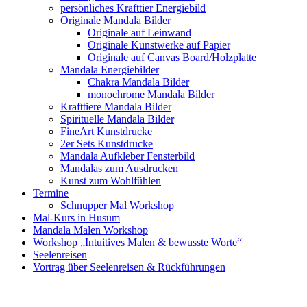
persönliches Krafttier Energiebild
Originale Mandala Bilder
Originale auf Leinwand
Originale Kunstwerke auf Papier
Originale auf Canvas Board/Holzplatte
Mandala Energiebilder
Chakra Mandala Bilder
monochrome Mandala Bilder
Krafttiere Mandala Bilder
Spirituelle Mandala Bilder
FineArt Kunstdrucke
2er Sets Kunstdrucke
Mandala Aufkleber Fensterbild
Mandalas zum Ausdrucken
Kunst zum Wohlfühlen
Termine
Schnupper Mal Workshop
Mal-Kurs in Husum
Mandala Malen Workshop
Workshop „Intuitives Malen & bewusste Worte“
Seelenreisen
Vortrag über Seelenreisen & Rückführungen