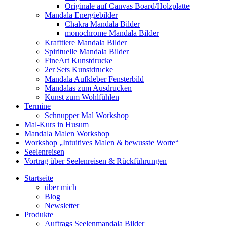
Originale auf Canvas Board/Holzplatte
Mandala Energiebilder
Chakra Mandala Bilder
monochrome Mandala Bilder
Krafttiere Mandala Bilder
Spirituelle Mandala Bilder
FineArt Kunstdrucke
2er Sets Kunstdrucke
Mandala Aufkleber Fensterbild
Mandalas zum Ausdrucken
Kunst zum Wohlfühlen
Termine
Schnupper Mal Workshop
Mal-Kurs in Husum
Mandala Malen Workshop
Workshop „Intuitives Malen & bewusste Worte“
Seelenreisen
Vortrag über Seelenreisen & Rückführungen
Startseite
über mich
Blog
Newsletter
Produkte
Auftrags Seelenmandala Bilder