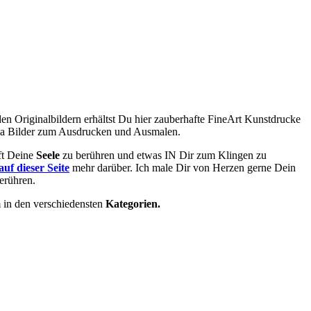
 den O
riginalbildern
erhältst Du hier zauberhafte FineArt Kunstdrucke
ala Bilder zum Ausdrucken und Ausmalen.
ft Deine
Seele
zu berühren und etwas IN Dir zum Klingen zu
auf dieser Seite
mehr darüber. Ich male Dir von Herzen gerne Dein
erühren.
m in den verschiedensten
Kategorien.