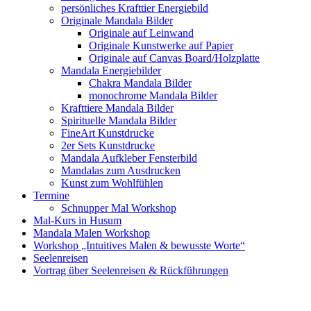
persönliches Krafttier Energiebild
Originale Mandala Bilder
Originale auf Leinwand
Originale Kunstwerke auf Papier
Originale auf Canvas Board/Holzplatte
Mandala Energiebilder
Chakra Mandala Bilder
monochrome Mandala Bilder
Krafttiere Mandala Bilder
Spirituelle Mandala Bilder
FineArt Kunstdrucke
2er Sets Kunstdrucke
Mandala Aufkleber Fensterbild
Mandalas zum Ausdrucken
Kunst zum Wohlfühlen
Termine
Schnupper Mal Workshop
Mal-Kurs in Husum
Mandala Malen Workshop
Workshop „Intuitives Malen & bewusste Worte“
Seelenreisen
Vortrag über Seelenreisen & Rückführungen