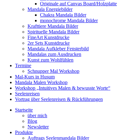
Originale auf Canvas Board/Holzplatte
Mandala Energiebilder
Chakra Mandala Bilder
monochrome Mandala Bilder
Krafttiere Mandala Bilder
Spirituelle Mandala Bilder
FineArt Kunstdrucke
2er Sets Kunstdrucke
Mandala Aufkleber Fensterbild
Mandalas zum Ausdrucken
Kunst zum Wohlfühlen
Termine
Schnupper Mal Workshop
Mal-Kurs in Husum
Mandala Malen Workshop
Workshop „Intuitives Malen & bewusste Worte“
Seelenreisen
Vortrag über Seelenreisen & Rückführungen
Startseite
über mich
Blog
Newsletter
Produkte
Auftrags Seelenmandala Bilder