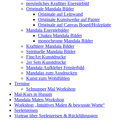
persönliches Krafttier Energiebild
Originale Mandala Bilder
Originale auf Leinwand
Originale Kunstwerke auf Papier
Originale auf Canvas Board/Holzplatte
Mandala Energiebilder
Chakra Mandala Bilder
monochrome Mandala Bilder
Krafttiere Mandala Bilder
Spirituelle Mandala Bilder
FineArt Kunstdrucke
2er Sets Kunstdrucke
Mandala Aufkleber Fensterbild
Mandalas zum Ausdrucken
Kunst zum Wohlfühlen
Termine
Schnupper Mal Workshop
Mal-Kurs in Husum
Mandala Malen Workshop
Workshop „Intuitives Malen & bewusste Worte“
Seelenreisen
Vortrag über Seelenreisen & Rückführungen