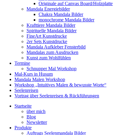
Originale auf Canvas Board/Holzplatte
Mandala Energiebilder
Chakra Mandala Bilder
monochrome Mandala Bilder
Krafttiere Mandala Bilder
Spirituelle Mandala Bilder
FineArt Kunstdrucke
2er Sets Kunstdrucke
Mandala Aufkleber Fensterbild
Mandalas zum Ausdrucken
Kunst zum Wohlfühlen
Termine
Schnupper Mal Workshop
Mal-Kurs in Husum
Mandala Malen Workshop
Workshop „Intuitives Malen & bewusste Worte“
Seelenreisen
Vortrag über Seelenreisen & Rückführungen
Startseite
über mich
Blog
Newsletter
Produkte
Auftrags Seelenmandala Bilder