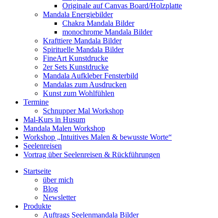
Originale auf Canvas Board/Holzplatte
Mandala Energiebilder
Chakra Mandala Bilder
monochrome Mandala Bilder
Krafttiere Mandala Bilder
Spirituelle Mandala Bilder
FineArt Kunstdrucke
2er Sets Kunstdrucke
Mandala Aufkleber Fensterbild
Mandalas zum Ausdrucken
Kunst zum Wohlfühlen
Termine
Schnupper Mal Workshop
Mal-Kurs in Husum
Mandala Malen Workshop
Workshop „Intuitives Malen & bewusste Worte“
Seelenreisen
Vortrag über Seelenreisen & Rückführungen
Startseite
über mich
Blog
Newsletter
Produkte
Auftrags Seelenmandala Bilder