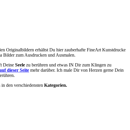
 den O
riginalbildern
erhältst Du hier zauberhafte FineArt Kunstdrucke
ala Bilder zum Ausdrucken und Ausmalen.
ft Deine
Seele
zu berühren und etwas IN Dir zum Klingen zu
auf dieser Seite
mehr darüber. Ich male Dir von Herzen gerne Dein
erühren.
m in den verschiedensten
Kategorien.