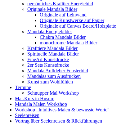
persönliches Krafttier Energiebild
Originale Mandala Bilder
Originale auf Leinwand
Originale Kunstwerke auf Papier
Originale auf Canvas Board/Holzplatte
Mandala Energiebilder
Chakra Mandala Bilder
monochrome Mandala Bilder
Krafttiere Mandala Bilder
Spirituelle Mandala Bilder
FineArt Kunstdrucke
2er Sets Kunstdrucke
Mandala Aufkleber Fensterbild
Mandalas zum Ausdrucken
Kunst zum Wohlfühlen
Termine
Schnupper Mal Workshop
Mal-Kurs in Husum
Mandala Malen Workshop
Workshop „Intuitives Malen & bewusste Worte“
Seelenreisen
Vortrag über Seelenreisen & Rückführungen