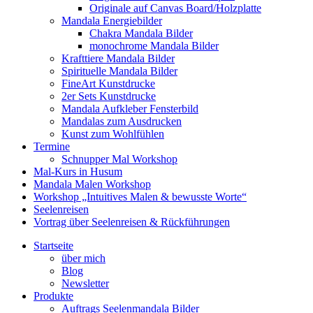
Originale auf Canvas Board/Holzplatte
Mandala Energiebilder
Chakra Mandala Bilder
monochrome Mandala Bilder
Krafttiere Mandala Bilder
Spirituelle Mandala Bilder
FineArt Kunstdrucke
2er Sets Kunstdrucke
Mandala Aufkleber Fensterbild
Mandalas zum Ausdrucken
Kunst zum Wohlfühlen
Termine
Schnupper Mal Workshop
Mal-Kurs in Husum
Mandala Malen Workshop
Workshop „Intuitives Malen & bewusste Worte“
Seelenreisen
Vortrag über Seelenreisen & Rückführungen
Startseite
über mich
Blog
Newsletter
Produkte
Auftrags Seelenmandala Bilder