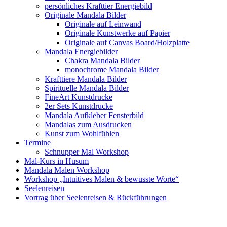
persönliches Krafttier Energiebild
Originale Mandala Bilder
Originale auf Leinwand
Originale Kunstwerke auf Papier
Originale auf Canvas Board/Holzplatte
Mandala Energiebilder
Chakra Mandala Bilder
monochrome Mandala Bilder
Krafttiere Mandala Bilder
Spirituelle Mandala Bilder
FineArt Kunstdrucke
2er Sets Kunstdrucke
Mandala Aufkleber Fensterbild
Mandalas zum Ausdrucken
Kunst zum Wohlfühlen
Termine
Schnupper Mal Workshop
Mal-Kurs in Husum
Mandala Malen Workshop
Workshop „Intuitives Malen & bewusste Worte“
Seelenreisen
Vortrag über Seelenreisen & Rückführungen