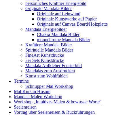
persönliches Krafttier Energiebild
Originale Mandala Bilder
Originale auf Leinwand
Originale Kunstwerke auf Papier
Originale auf Canvas Board/Holzplatte
Mandala Energiebilder
Chakra Mandala Bilder
monochrome Mandala Bilder
Krafttiere Mandala Bilder
Spirituelle Mandala Bilder
FineArt Kunstdrucke
2er Sets Kunstdrucke
Mandala Aufkleber Fensterbild
Mandalas zum Ausdrucken
Kunst zum Wohlfühlen
Termine
Schnupper Mal Workshop
Mal-Kurs in Husum
Mandala Malen Workshop
Workshop „Intuitives Malen & bewusste Worte“
Seelenreisen
Vortrag über Seelenreisen & Rückführungen