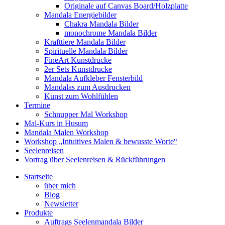
Originale auf Canvas Board/Holzplatte
Mandala Energiebilder
Chakra Mandala Bilder
monochrome Mandala Bilder
Krafttiere Mandala Bilder
Spirituelle Mandala Bilder
FineArt Kunstdrucke
2er Sets Kunstdrucke
Mandala Aufkleber Fensterbild
Mandalas zum Ausdrucken
Kunst zum Wohlfühlen
Termine
Schnupper Mal Workshop
Mal-Kurs in Husum
Mandala Malen Workshop
Workshop „Intuitives Malen & bewusste Worte“
Seelenreisen
Vortrag über Seelenreisen & Rückführungen
Startseite
über mich
Blog
Newsletter
Produkte
Auftrags Seelenmandala Bilder