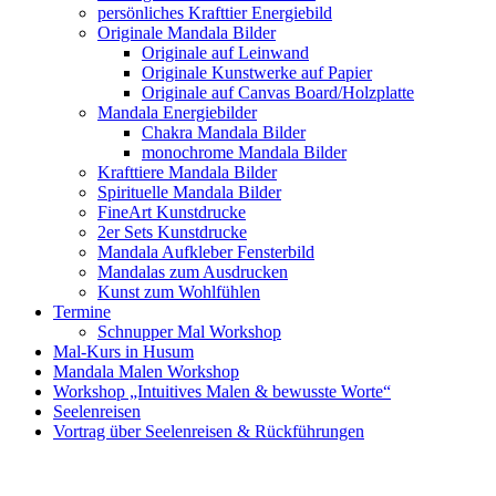
persönliches Krafttier Energiebild
Originale Mandala Bilder
Originale auf Leinwand
Originale Kunstwerke auf Papier
Originale auf Canvas Board/Holzplatte
Mandala Energiebilder
Chakra Mandala Bilder
monochrome Mandala Bilder
Krafttiere Mandala Bilder
Spirituelle Mandala Bilder
FineArt Kunstdrucke
2er Sets Kunstdrucke
Mandala Aufkleber Fensterbild
Mandalas zum Ausdrucken
Kunst zum Wohlfühlen
Termine
Schnupper Mal Workshop
Mal-Kurs in Husum
Mandala Malen Workshop
Workshop „Intuitives Malen & bewusste Worte“
Seelenreisen
Vortrag über Seelenreisen & Rückführungen