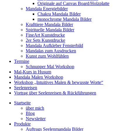
Originale auf Canvas Board/Holzplatte
Mandala Energiebilder
Chakra Mandala Bilder
monochrome Mandala Bilder
Krafttiere Mandala Bilder
Spirituelle Mandala Bilder
FineArt Kunstdrucke
2er Sets Kunstdrucke
Mandala Aufkleber Fensterbild
Mandalas zum Ausdrucken
Kunst zum Wohlfühlen
Termine
Schnupper Mal Workshop
Mal-Kurs in Husum
Mandala Malen Workshop
Workshop „Intuitives Malen & bewusste Worte“
Seelenreisen
Vortrag über Seelenreisen & Rückführungen
Startseite
über mich
Blog
Newsletter
Produkte
Auftrags Seelenmandala Bilder