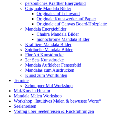
persönliches Krafttier Energiebild
Originale Mandala Bilder
Originale auf Leinwand
Originale Kunstwerke auf Papier
Originale auf Canvas Board/Holzplatte
Mandala Energiebilder
Chakra Mandala Bilder
monochrome Mandala Bilder
Krafttiere Mandala Bilder
Spirituelle Mandala Bilder
FineArt Kunstdrucke
2er Sets Kunstdrucke
Mandala Aufkleber Fensterbild
Mandalas zum Ausdrucken
Kunst zum Wohlfühlen
Termine
Schnupper Mal Workshop
Mal-Kurs in Husum
Mandala Malen Workshop
Workshop „Intuitives Malen & bewusste Worte“
Seelenreisen
Vortrag über Seelenreisen & Rückführungen