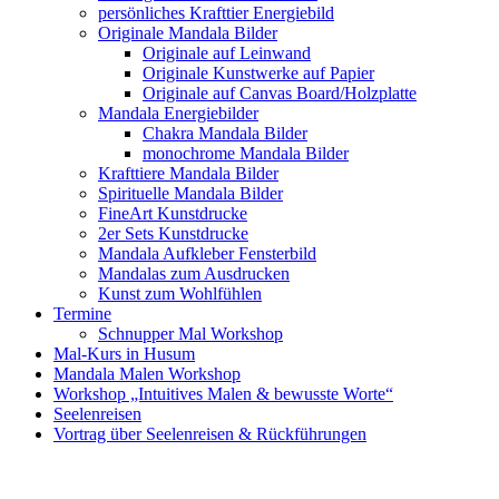
persönliches Krafttier Energiebild
Originale Mandala Bilder
Originale auf Leinwand
Originale Kunstwerke auf Papier
Originale auf Canvas Board/Holzplatte
Mandala Energiebilder
Chakra Mandala Bilder
monochrome Mandala Bilder
Krafttiere Mandala Bilder
Spirituelle Mandala Bilder
FineArt Kunstdrucke
2er Sets Kunstdrucke
Mandala Aufkleber Fensterbild
Mandalas zum Ausdrucken
Kunst zum Wohlfühlen
Termine
Schnupper Mal Workshop
Mal-Kurs in Husum
Mandala Malen Workshop
Workshop „Intuitives Malen & bewusste Worte“
Seelenreisen
Vortrag über Seelenreisen & Rückführungen