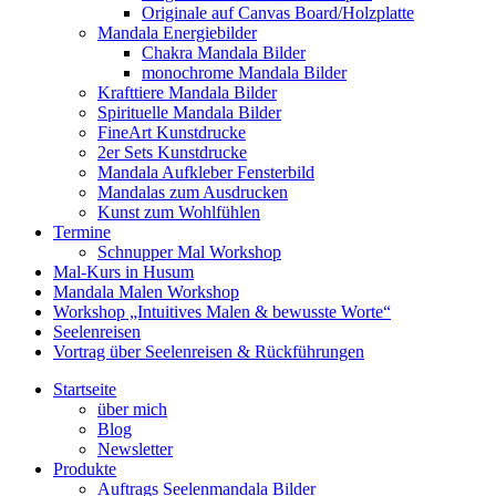
Originale auf Canvas Board/Holzplatte
Mandala Energiebilder
Chakra Mandala Bilder
monochrome Mandala Bilder
Krafttiere Mandala Bilder
Spirituelle Mandala Bilder
FineArt Kunstdrucke
2er Sets Kunstdrucke
Mandala Aufkleber Fensterbild
Mandalas zum Ausdrucken
Kunst zum Wohlfühlen
Termine
Schnupper Mal Workshop
Mal-Kurs in Husum
Mandala Malen Workshop
Workshop „Intuitives Malen & bewusste Worte“
Seelenreisen
Vortrag über Seelenreisen & Rückführungen
Startseite
über mich
Blog
Newsletter
Produkte
Auftrags Seelenmandala Bilder