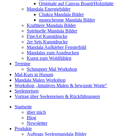
Originale auf Canvas Board/Holzplatte
Mandala Energiebilder
Chakra Mandala Bilder
monochrome Mandala Bilder
Krafttiere Mandala Bilder
Spirituelle Mandala Bilder
FineArt Kunstdrucke
2er Sets Kunstdrucke
Mandala Aufkleber Fensterbild
Mandalas zum Ausdrucken
Kunst zum Wohlfühlen
Termine
Schnupper Mal Workshop
Mal-Kurs in Husum
Mandala Malen Workshop
Workshop „Intuitives Malen & bewusste Worte“
Seelenreisen
Vortrag über Seelenreisen & Rückführungen
Startseite
über mich
Blog
Newsletter
Produkte
Auftrags Seelenmandala Bilder