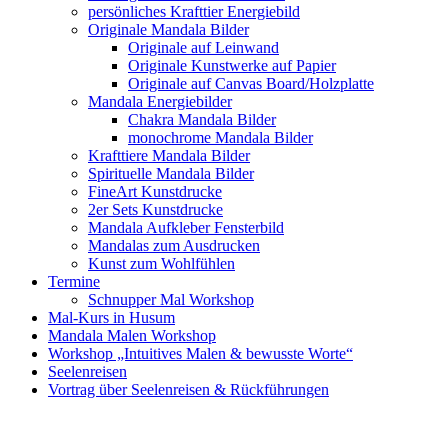
persönliches Krafttier Energiebild
Originale Mandala Bilder
Originale auf Leinwand
Originale Kunstwerke auf Papier
Originale auf Canvas Board/Holzplatte
Mandala Energiebilder
Chakra Mandala Bilder
monochrome Mandala Bilder
Krafttiere Mandala Bilder
Spirituelle Mandala Bilder
FineArt Kunstdrucke
2er Sets Kunstdrucke
Mandala Aufkleber Fensterbild
Mandalas zum Ausdrucken
Kunst zum Wohlfühlen
Termine
Schnupper Mal Workshop
Mal-Kurs in Husum
Mandala Malen Workshop
Workshop „Intuitives Malen & bewusste Worte“
Seelenreisen
Vortrag über Seelenreisen & Rückführungen