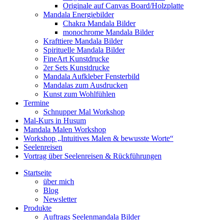
Originale auf Canvas Board/Holzplatte
Mandala Energiebilder
Chakra Mandala Bilder
monochrome Mandala Bilder
Krafttiere Mandala Bilder
Spirituelle Mandala Bilder
FineArt Kunstdrucke
2er Sets Kunstdrucke
Mandala Aufkleber Fensterbild
Mandalas zum Ausdrucken
Kunst zum Wohlfühlen
Termine
Schnupper Mal Workshop
Mal-Kurs in Husum
Mandala Malen Workshop
Workshop „Intuitives Malen & bewusste Worte“
Seelenreisen
Vortrag über Seelenreisen & Rückführungen
Startseite
über mich
Blog
Newsletter
Produkte
Auftrags Seelenmandala Bilder