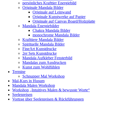
persönliches Krafttier Energiebild
Originale Mandala Bilder
Originale auf Leinwand
Originale Kunstwerke auf Papier
Originale auf Canvas Board/Holzplatte
Mandala Energiebilder
Chakra Mandala Bilder
monochrome Mandala Bilder
Krafttiere Mandala Bilder
Spirituelle Mandala Bilder
FineArt Kunstdrucke
2er Sets Kunstdrucke
Mandala Aufkleber Fensterbild
Mandalas zum Ausdrucken
Kunst zum Wohlfühlen
Termine
Schnupper Mal Workshop
Mal-Kurs in Husum
Mandala Malen Workshop
Workshop „Intuitives Malen & bewusste Worte“
Seelenreisen
Vortrag über Seelenreisen & Rückführungen