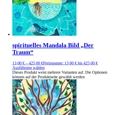
spirituelles Mandala Bild „Der
Traum“
13,00
€
–
425,00
€
Preisspanne: 13,00 € bis 425,00 €
Ausführung wählen
Dieses Produkt weist mehrere Varianten auf. Die Optionen
können auf der Produktseite gewählt werden