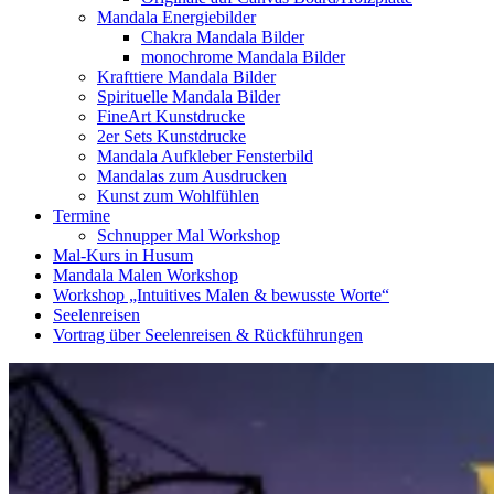
Mandala Energiebilder
Chakra Mandala Bilder
monochrome Mandala Bilder
Krafttiere Mandala Bilder
Spirituelle Mandala Bilder
FineArt Kunstdrucke
2er Sets Kunstdrucke
Mandala Aufkleber Fensterbild
Mandalas zum Ausdrucken
Kunst zum Wohlfühlen
Termine
Schnupper Mal Workshop
Mal-Kurs in Husum
Mandala Malen Workshop
Workshop „Intuitives Malen & bewusste Worte“
Seelenreisen
Vortrag über Seelenreisen & Rückführungen