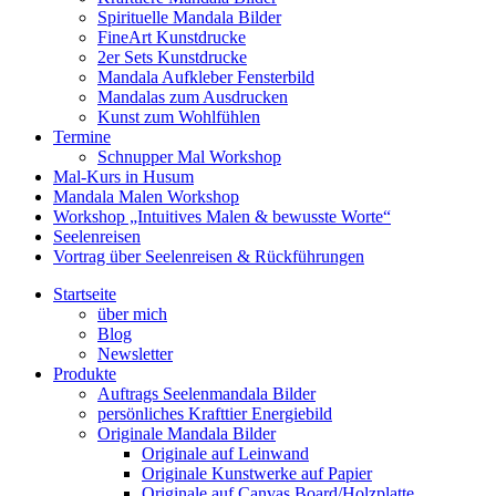
Spirituelle Mandala Bilder
FineArt Kunstdrucke
2er Sets Kunstdrucke
Mandala Aufkleber Fensterbild
Mandalas zum Ausdrucken
Kunst zum Wohlfühlen
Termine
Schnupper Mal Workshop
Mal-Kurs in Husum
Mandala Malen Workshop
Workshop „Intuitives Malen & bewusste Worte“
Seelenreisen
Vortrag über Seelenreisen & Rückführungen
Startseite
über mich
Blog
Newsletter
Produkte
Auftrags Seelenmandala Bilder
persönliches Krafttier Energiebild
Originale Mandala Bilder
Originale auf Leinwand
Originale Kunstwerke auf Papier
Originale auf Canvas Board/Holzplatte